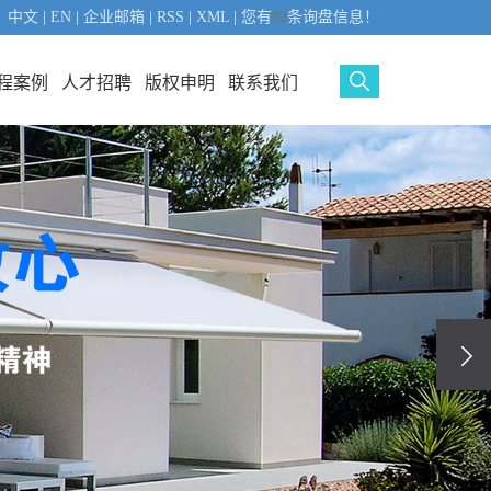
中文
|
EN
|
企业邮箱
|
RSS
|
XML
|
您有
82
条询盘信息！
程案例
人才招聘
版权申明
联系我们