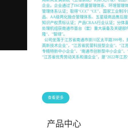
企业。企业通过了ISO质量管理体系、环境管理
管理体系认证；取得“CCC” “CE”、国家工业制
品、AA级两化融合管理体系、五星级商品售后
知识产权贯标认证；产品CRAA行业认证；分体
处理机组获南通市首台（套）重大装备及关键部件
隆“、“智绿”。
公司坐落于江苏省南通市崇川区太平路399号，是
高新技术企业”，“江苏省民营科技型企业”、“江
专精特新中小企业”、“南通市创新型中小企业”、
“江苏省优秀劳动关系和谐企业”，是“2022年江
查看更多
产品中心