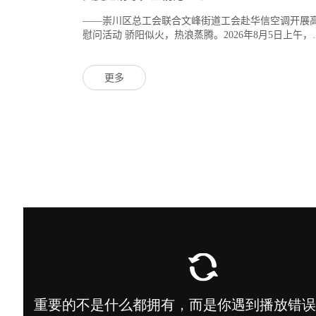
——崇川区总工会联合文峰街道工会赴华信空调开展
慰问活动 骄阳似火，热浪蒸腾。2026年8月5日上午，
信空调总装车间内依旧机器轰鸣，滚滚暑气中，却因
特别...
更多