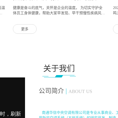
高温
健康是奋斗的底气，关怀是企业的温度。 为切实守护全
2
华
体员工身体健康，帮助大家早发现、早干预慢性疾病风
鸣
一份
险。近日，公司特邀南通市崇川区文峰街道社区卫生服务
出
中心（...
防.
更多
关于我们
公司简介
|
ABOUT US
南通华信中央空调有限公司是专业从事商业、工
用新风空调系统（五恒系统）的研究开发、制造