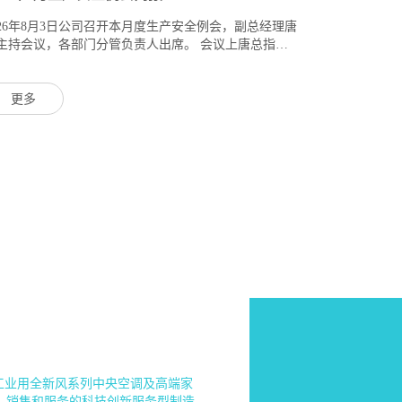
026年8月3日公司召开本月度生产安全例会，副总经理唐
主持会议，各部门分管负责人出席。 会议上唐总指
，上月公司紧紧围绕安全生产目标，坚持预防为主、
..
更多
业用全新风系列中央空调及高端家
、销售和服务的科技创新服务型制造